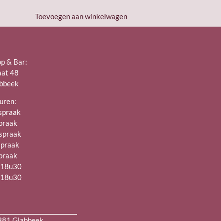
Toevoegen aan winkelwagen
op & Bar:
aat 48
bbeek
uren:
spraak
spraak
spraak
spraak
spraak
– 18u30
– 18u30
3381 Glabbeek