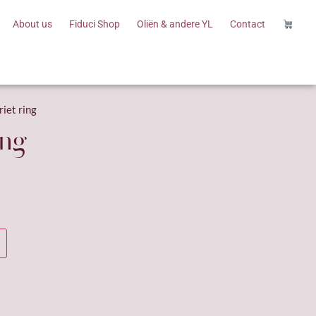
About us
Fiduci Shop
Oliën & andere YL
Contact
iet ring
ing