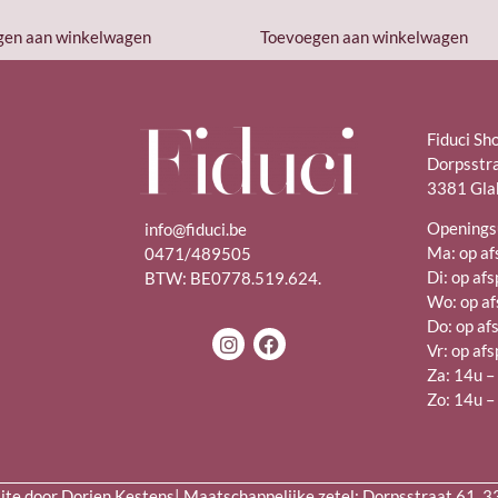
gen aan winkelwagen
Toevoegen aan winkelwagen
Fiduci Sh
Dorpsstr
3381 Gla
Openings
info@fiduci.be
Ma: op af
0471/489505
Di: op af
BTW: BE0778.519.624.
Wo: op af
Do: op af
Vr: op af
Za: 14u 
Zo: 14u 
e door Dorien Kestens| Maatschappelijke zetel: Dorpsstraat 61, 