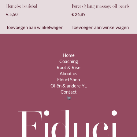
Hemelse bruisbal
Fôret d’ylang massage oil pearls
€
5,50
€
26,89
Toevoegen aan winkelwagen
Toevoegen aan winkelwagen
Home
Coaching
Root & Rise
About us
Fiduci Shop
Oliën & andere YL
Contact