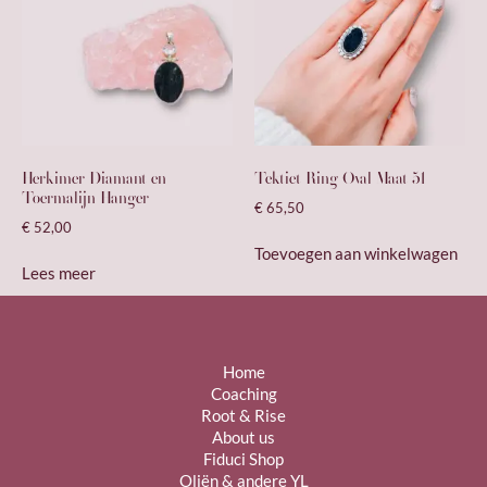
Herkimer Diamant en
Tektiet Ring Oval Maat 51
Toermalijn Hanger
€
65,50
€
52,00
Toevoegen aan winkelwagen
Lees meer
Home
Coaching
Root & Rise
About us
Fiduci Shop
Oliën & andere YL