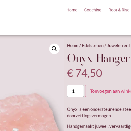
Home
Coaching
Root & Rise
Home
/
Edelstenen
/
Juwelen en 
Onyx Hanger
€
74,50
Toevoegen aan win
Onyx is een ondersteunende stee
doorzettingsvermogen.
Handgemaakt juweel, vervaardigd 