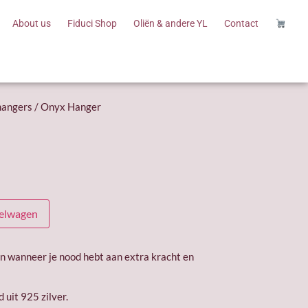
About us
Fiduci Shop
Oliën & andere YL
Contact
hangers
/ Onyx Hanger
kelwagen
n wanneer je nood hebt aan extra kracht en
uit 925 zilver.