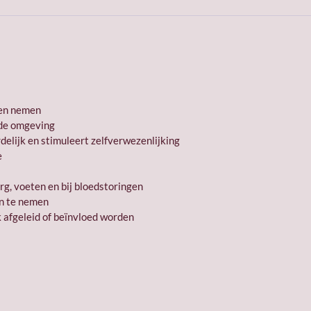
nden nemen
 de omgeving
elijk en stimuleert zelfverwezenlijking
e
rg, voeten en bij bloedstoringen
an te nemen
 afgeleid of beïnvloed worden