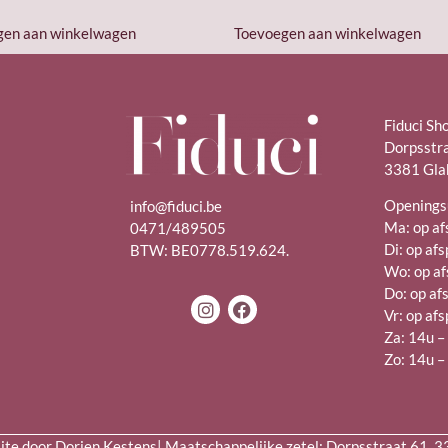
gen aan winkelwagen
Toevoegen aan winkelwagen
Fiduci Sh
Dorpsstr
3381 Gla
Openings
info@fiduci.be
Ma: op af
0471/489505
Di: op af
BTW: BE0778.519.624.
Wo: op af
Do: op af
Vr: op af
Za: 14u 
Zo: 14u 
e door Dorien Kestens| Maatschappelijke zetel: Dorpsstraat 61, 