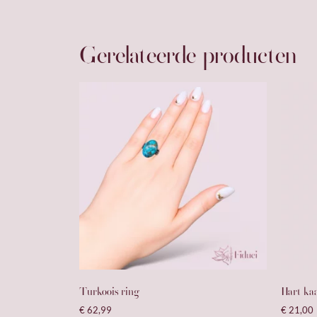
Gerelateerde producten
Turkoois ring
Hart kaa
€
62,99
€
21,00