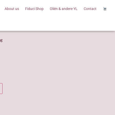
About us
Fiduci Shop
Oliën & andere YL
Contact
ng