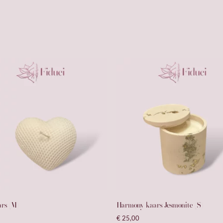
rs (M)
Harmony kaars Jesmonite (S)
€
25,00