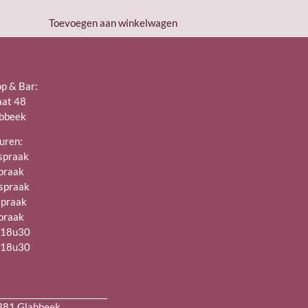
Toevoegen aan winkelwagen
op & Bar:
aat 48
bbeek
uren:
spraak
spraak
spraak
spraak
spraak
– 18u30
– 18u30
3381 Glabbeek