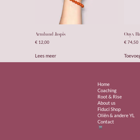
Armband Jaspis
Onyx H
€
12,00
€
74,50
Lees meer
Toevoe
Home
Coaching
Root & Rise
About us
Fiduci Shop
Oliën & andere YL
Contact