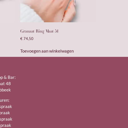
Granaat Ring Maat 51
€
74,50
Toevoegen aan winkelwagen
op & Bar:
aat 48
bbeek
uren:
spraak
spraak
spraak
spraak