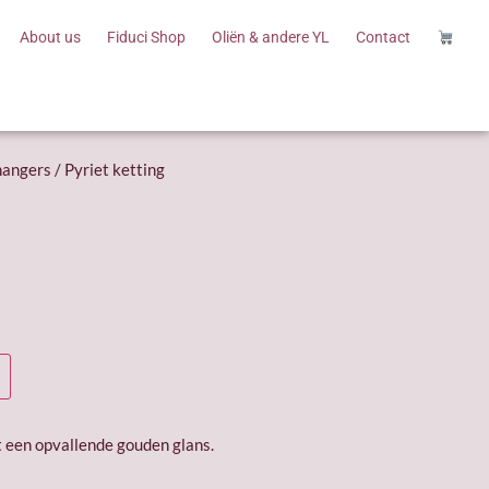
About us
Fiduci Shop
Oliën & andere YL
Contact
hangers
/ Pyriet ketting
t een opvallende gouden glans.