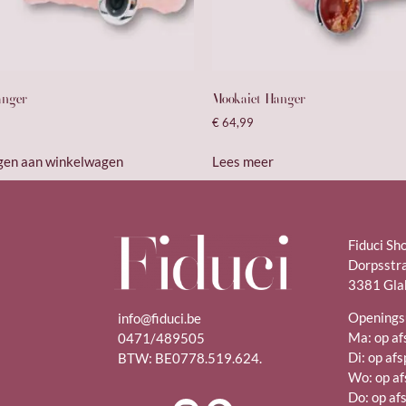
anger
Mookaiet Hanger
€
64,99
gen aan winkelwagen
Lees meer
Fiduci Sh
Dorpsstr
3381 Gla
Openings
info@fiduci.be
Ma: op af
0471/489505
Di: op af
BTW: BE0778.519.624.
Wo: op af
Do: op af