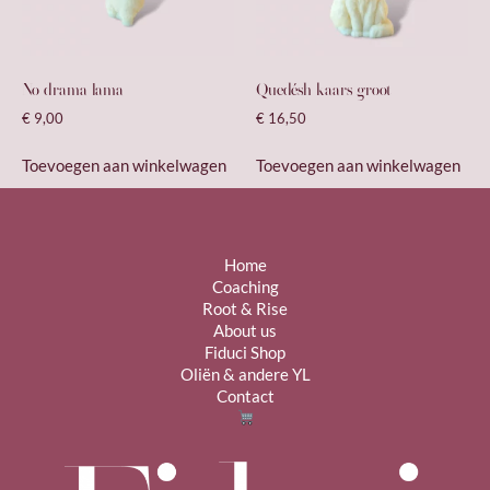
No drama lama
Quedésh kaars groot
€
9,00
€
16,50
Toevoegen aan winkelwagen
Toevoegen aan winkelwagen
Home
Coaching
Root & Rise
About us
Fiduci Shop
Oliën & andere YL
Contact